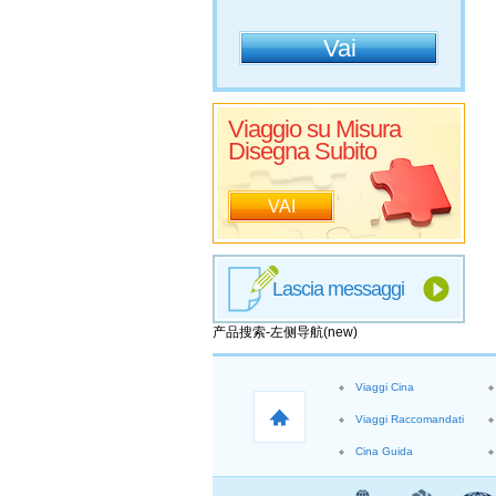
Viaggio su Misura
Disegna Subito
VAI
Lascia messaggi
产品搜索-左侧导航(new)
Viaggi Cina
Viaggi Raccomandati
Cina Guida