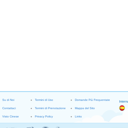
Su di Noi
Termini di Uso
Domande Più Frequentate
Intern
Contattaci
Termini di Prenotazione
Mappa del Sito
Visto Cinese
Privacy Policy
Links