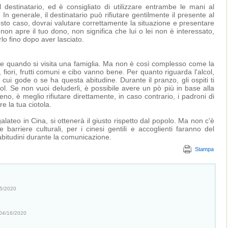
 destinatario, ed è consigliato di utilizzare entrambe le mani al
 generale, il destinatario può rifiutare gentilmente il presente al
sto caso, dovrai valutare correttamente la situazione e presentare
 non apre il tuo dono, non significa che lui o lei non è interessato,
rlo fino dopo aver lasciato.
e quando si visita una famiglia. Ma non è così complesso come la
 fiori, frutti comuni e cibo vanno bene. Per quanto riguarda l'alcol,
 cui gode o se ha questa abitudine. Durante il pranzo, gli ospiti ti
ol. Se non vuoi deluderli, è possibile avere un pò più in base alla
no, è meglio rifiutare direttamente, in caso contrario, i padroni di
e la tua ciotola.
alateo in Cina, si ottenerà il giusto rispetto dal popolo. Ma non c'è
 barriere culturali, per i cinesi gentili e accoglienti faranno del
 abitudini durante la comunicazione.
Stampa
5/2020
04/16/2020