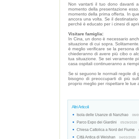
Non vantarti il tuo dono davanti al
momento della presentazione esso. In
momento della prima offerta. In que
ancora una volta. Se il destinatario
perché è educato per i cinesi di apri
Visitare famiglia:
In Cina, un dono è necessario anch
situazione di cui sopra. Solitamente,
è meglio verificare se la persona di
chiederanno di avere più cibo o alc
tua situazione. Se sei veramente pie
casa ospitali continueranno a riempir
Se si seguono le normali regole di g
bisogno di preoccuparti di più sulle
proprio meglio per rispettare le tue
Altri Articoli
Isola delle Usanze di Nanzhao
06/0
Parco Expo dei Giardini
05/29/2020
Chiesa Cattolica a Nord del Fiume
Città Antica di Weishan
04/03/2020