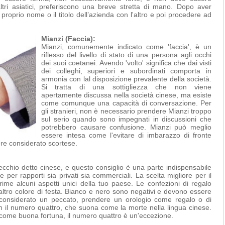
tri asiatici, preferiscono una breve stretta di mano. Dopo aver
 proprio nome o il titolo dell’azienda con l'altro e poi procedere ad
Mianzi (Faccia):
Mianzi, comunemente indicato come 'faccia', è un
riflesso del livello di stato di una persona agli occhi
dei suoi coetanei. Avendo 'volto' significa che dai visti
dei colleghi, superiori e subordinati comporta in
armonia con lal disposizione prevalente della società.
Si tratta di una sottigliezza che non viene
apertamente discussa nella società cinese, ma esiste
come comunque una capacità di conversazione. Per
gli stranieri, non è necessario prendere Mianzi troppo
sul serio quando sono impegnati in discussioni che
potrebbero causare confusione. Mianzi può meglio
essere intesa come l'evitare di imbarazzo di fronte
sere considerato scortese.
 vecchio detto cinese, e questo consiglio è una parte indispensabile
te per rapporti sia privati sia commerciali. La scelta migliore per il
me alcuni aspetti unici della tuo paese. Le confezioni di regalo
ltro colore di festa. Bianco e nero sono negativi e devono essere
 considerato un peccato, prendere un orologio come regalo o di
n il numero quattro, che suona come la morte nella lingua cinese.
come buona fortuna, il numero quattro è un'eccezione.