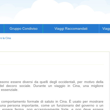
Gruppo Condiviso
Viaggi Raccomandati
Viag
e la Cina
sono essere diversi da quelli degli occidentali, per motivo della
 del decoro sociale. Durante un viaggio in Cina, una migliore
 essenziale.
n comportamento formale di saluto in Cina. È usato per mostrare
 una persona importante, come un funzionario del governo o un
ve essere ferma, non eccessivamente forte, e non deve essere