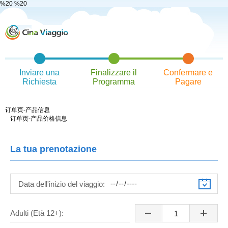
%20
%20
Inviare una
Finalizzare il
Confermare e
Richiesta
Programma
Pagare
订单页-产品信息
订单页-产品价格信息
La tua prenotazione
Data dell'inizio del viaggio:
Adulti (Età 12+):