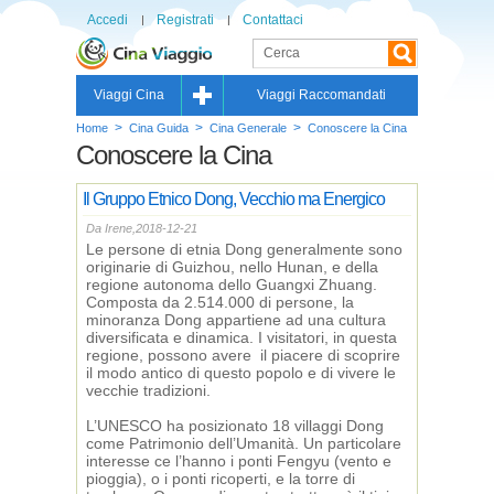
Accedi
Registrati
Contattaci
Viaggi Cina
Viaggi Raccomandati
>
>
>
Home
Cina Guida
Cina Generale
Conoscere la Cina
Conoscere la Cina
Il Gruppo Etnico Dong, Vecchio ma Energico
Da Irene,2018-12-21
Le persone di etnia Dong generalmente sono
originarie di Guizhou, nello Hunan, e della
regione autonoma dello Guangxi Zhuang.
Composta da 2.514.000 di persone, la
minoranza Dong appartiene ad una cultura
diversificata e dinamica. I visitatori, in questa
regione, possono avere il piacere di scoprire
il modo antico di questo popolo e di vivere le
vecchie tradizioni.
L’UNESCO ha posizionato 18 villaggi Dong
come Patrimonio dell’Umanità. Un particolare
interesse ce l’hanno i ponti Fengyu (vento e
pioggia), o i ponti ricoperti, e la torre di