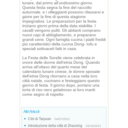
lunare, dal primo all’undicesimo giorno.
Questa festa segna la fine del raccolto
autunnale, e i villeggianti possono rilassarsi e
gioire per la fine di questa stagione
impegnativa. Le preparazioni per la festa
iniziano giorni prima della data stabilita. I
cavalli vengono puliti. Gli abitanti comprano
nuovi capi di abbigliamento, e preparano
grandi cene. Ogni famiglia cucina i piatti freddi
più caratteristici della cucina Dong- tofu e
speciali sottoaceti fatti in casa.
La Festa delle Sorelle viene celebrata in
onore delle donne dell’etnia Dong. Quando
arriva all’ottavo del quarto mese del
calendario lunare cinese, le donne sposate
dell’etnia Dong ritornano a casa nella loro
città natale, cucinano e festeggiano questo
giorno di festa. Il giorno dopo, portano una
torta di riso nero gelatinoso ai loro mariti
come segno di rispetto.
Altri Articoli
Cibi di Taiyuan
04/07/2021
Introduzione della città di Zhaoxing
03/19/2021