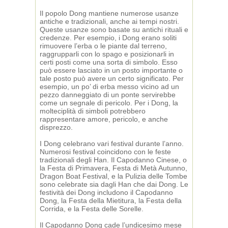
Il popolo Dong mantiene numerose usanze
antiche e tradizionali, anche ai tempi nostri.
Queste usanze sono basate su antichi rituali e
credenze. Per esempio, i Dong erano soliti
rimuovere l’erba o le piante dal terreno,
raggrupparli con lo spago e posizionarli in
certi posti come una sorta di simbolo. Esso
può essere lasciato in un posto importante o
tale posto può avere un certo significato. Per
esempio, un po’ di erba messo vicino ad un
pezzo danneggiato di un ponte servirebbe
come un segnale di pericolo. Per i Dong, la
molteciplità di simboli potrebbero
rappresentare amore, pericolo, e anche
disprezzo.
I Dong celebrano vari festival durante l’anno.
Numerosi festival coincidono con le feste
tradizionali degli Han. Il Capodanno Cinese, o
la Festa di Primavera, Festa di Metà Autunno,
Dragon Boat Festival, e la Pulizia delle Tombe
sono celebrate sia dagli Han che dai Dong. Le
festività dei Dong includono il Capodanno
Dong, la Festa della Mietitura, la Festa della
Corrida, e la Festa delle Sorelle.
Il Capodanno Dong cade l’undicesimo mese