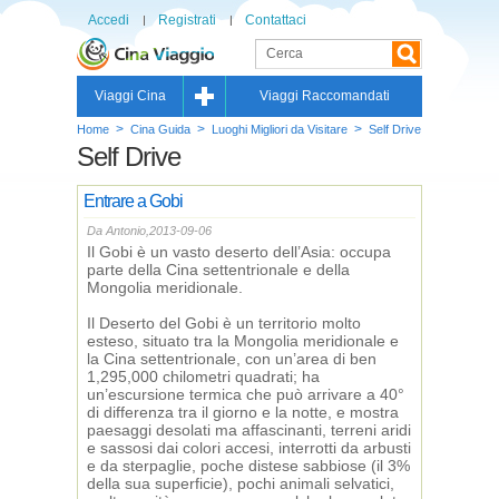
Accedi
Registrati
Contattaci
Viaggi Cina
Viaggi Raccomandati
>
>
>
Home
Cina Guida
Luoghi Migliori da Visitare
Self Drive
Self Drive
Entrare a Gobi
Da Antonio,2013-09-06
Il Gobi è un vasto deserto dell’Asia: occupa
parte della Cina settentrionale e della
Mongolia meridionale.
Il Deserto del Gobi è un territorio molto
esteso, situato tra la Mongolia meridionale e
la Cina settentrionale, con un’area di ben
1,295,000 chilometri quadrati; ha
un’escursione termica che può arrivare a 40°
di differenza tra il giorno e la notte, e mostra
paesaggi desolati ma affascinanti, terreni aridi
e sassosi dai colori accesi, interrotti da arbusti
e da sterpaglie, poche distese sabbiose (il 3%
della sua superficie), pochi animali selvatici,