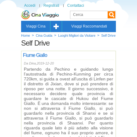
Accedi
Registrati
Contattaci
Viaggi Cina
Viaggi Raccomandati
>
>
>
Home
Cina Guida
Luoghi Migliori da Visitare
Self Drive
Self Drive
Fiume Giallo
Da Dina,2019-12-20
Partendo da Pechino e guidando lungo
l'autostrada di Pechino-Kunming per circa
720km, si guida a ovest all'uscita di Linfen per
il distretto di Jixian, dove si può prendere di
riposo per una notte. Il giorno successivo, è
necessario decidere quale provincia di
guardare le cascate di Hukou del Fiume
Giallo. È una domanda molto interessante: se
non si attraversa il Fiume Giallo, si può
guardarlo nella provincia di Shanxi e se si
attraversa il Fiume Giallo, si può guardarlo
nella provincia di Shaanxi. Per quanto
riguarda quale lato è più adatto alla visione
del fiume, ognuno ha il suo proprio amore, è