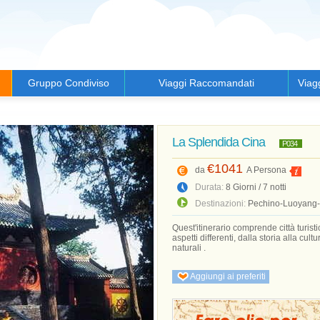
Gruppo Condiviso
Viaggi Raccomandati
Viag
La Splendida Cina
P034
€1041
da
A Persona
Durata:
8 Giorni / 7 notti
Destinazioni:
Pechino-Luoyang-
Quest'itinerario comprende città turist
aspetti differenti, dalla storia alla cul
naturali .
Aggiungi ai preferiti