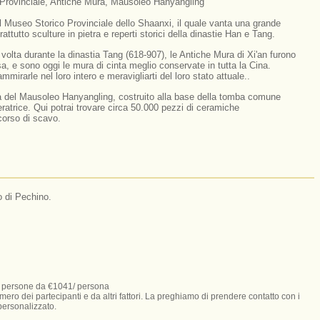
Provinciale, Antiche Mura, Mausoleo Hanyangling
al Museo Storico Provinciale dello Shaanxi, il quale vanta una grande
prattutto sculture in pietra e reperti storici della dinastie Han e Tang.
 volta durante la dinastia Tang (618-907), le Antiche Mura di Xi'an furono
a, e sono oggi le mura di cinta meglio conservate in tutta la Cina.
ammirarle nel loro intero e meravigliarti del loro stato attuale..
a del Mausoleo Hanyangling, costruito alla base della tomba comune
eratrice. Qui potrai trovare circa 50.000 pezzi di ceramiche
 corso di scavo.
o di Pechino.
9 persone da €1041/ persona
mero dei partecipanti e da altri fattori. La preghiamo di prendere contatto con i
 personalizzato.