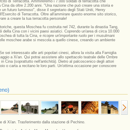
ercito di Terracotta. Ammireremo i 7.000 soldati di terracotta che
a Cina da oltre 2.200 anni. "Una nazione che può creare una storia e
un futuro luminoso", disse il segretario degli Stati Uniti, Henry
all'Esercito di Terracotta. Oltre all'ammirare questo enorme sito storico,
re a creare la tua terracotta personale!
toriche, questa Moschea fu costruita nel 742, durante la dinastia Tang,
i della Cina con i vicini paesi asiatici. Coprendo un'area di circa 10.000
oschea di tutta la Cina, e ricopre un'importante ruolo per i musulmani
e delle moschee arabe si mescola a quello cinese, creando un ambiente
Se sei interessato alle arti popolari cinesi, allora la visita alla Famiglia
aggio a Xi'an. Qui potrai assistere allo spettacolo teatrale delle Ombre
in Cina (soprattutto nell'antichità). Dietro al palcoscenico degli attori
oio o carta a recitano le loro parti. Un'ottima occasione per conoscere
reno)
e di Xi'an. Trasferimento dalla stazione di Pechino.