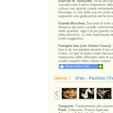
Esercito di Terracotta:
Visita all’Es
custodiscono il primo imperatore dell
cultura così grande creerà certamente 
Kissinger, in una delle sue tre visite 
seguendo una guida potrai anche prova
Grande Moschea:
Secondo le fonti s
all'epoca dei primi contatti commercial
metri quadrati, oggi è la più grande m
della provincia. Lo stile tradizional
molto suggestivo.
Famiglia Gao (con Ombre Cinesi):
Gao è da non perdere durante il tuo vi
Cinesi, un tipo di teatro molto famoso 
manovrano delle silhouette fatte di cu
un'altro aspetto della cultura cinese!
Tempo delle Città
Giorno 7
Xi'an - Pechino (T
Trasporto:
Trasferimento alla stazion
Pasti:
Colazione, Pranzo Speciale