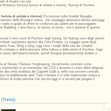
ale di Anatra Laccata
 Mutianyu (Inclusa funivia di andata e ritorno), Hutong di Pechino,
funivia di andata e ritorno):
Escursione sulla Grande Muraglia
e maestosi della Muraglia cinese, che serpeggia attraverso diversi paesaggi
tratto in grado di offrire le condizioni più adatte per le passeggiate
e Badaling. L'aria fresca, la natura, la storia.. non ti pentirai di questa
cere il vero cuore di Pechino negli hutong. Gli Hutong sono degli antichi
stribuiti soprattutto attorno alla Città Proibita. La maggior parte degli
stie Yuan, Ming e Qing; oggi sono i luoghi della vita dei cittadini
 sviluppo e dell'evoluzione della cultura e della storia di Pechino. Oggi
 a causa dell'urbanizzazione, quindi bisogna assolutamente andare a
ita al Tempio Tibetano Yonghegong. Inizialmente costruito come
u trasformato in un monastero nel 1723 e divenne il centro della religione
ene alla setta buddista dei Cappelli Gialli e, nella sua sezione centrale,
a incredibilmente alta! Tutto il tempio è in stile tradizionale cinese e
 ritrovo di molte persone che ancora oggi vi si recano per pregare il
 (Treno)