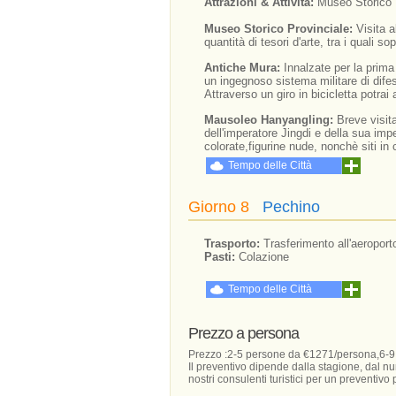
Attrazioni & Attività:
Museo Storico 
Museo Storico Provinciale:
Visita 
quantità di tesori d'arte, tra i quali so
Antiche Mura:
Innalzate per la prima
un ingegnoso sistema militare di difes
Attraverso un giro in bicicletta potrai 
Mausoleo Hanyangling:
Breve visit
dell'imperatore Jingdi e della sua imp
colorate,figurine nude, nonchè siti in
Tempo delle Città
Giorno 8
Pechino
Trasporto:
Trasferimento all'aeroport
Pasti:
Colazione
Tempo delle Città
Prezzo a persona
Prezzo :2-5 persone da €1271/persona,6-
Il preventivo dipende dalla stagione, dal nu
nostri consulenti turistici per un preventivo