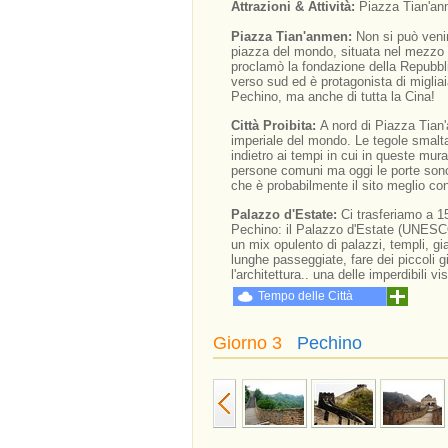
Attrazioni & Attività:
Piazza Tian'anm
Piazza Tian'anmen:
Non si può veni
piazza del mondo, situata nel mezzo d
proclamò la fondazione della Repubbli
verso sud ed è protagonista di migliai
Pechino, ma anche di tutta la Cina!
Città Proibita:
A nord di Piazza Tian
imperiale del mondo. Le tegole smaltat
indietro ai tempi in cui in queste mura
persone comuni ma oggi le porte sono 
che è probabilmente il sito meglio con
Palazzo d'Estate:
Ci trasferiamo a 15
Pechino: il Palazzo d'Estate (UNESCO)
un mix opulento di palazzi, templi, giar
lunghe passeggiate, fare dei piccoli 
l'architettura.. una delle imperdibili v
Tempo delle Città
Giorno 3
Pechino