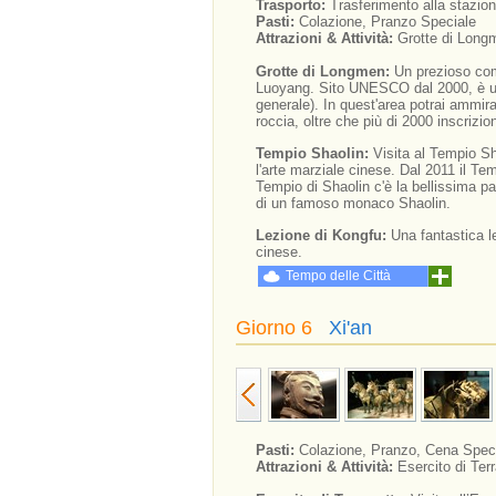
Trasporto:
Trasferimento alla stazion
Pasti:
Colazione, Pranzo Speciale
Attrazioni & Attività:
Grotte di Long
Grotte di Longmen:
Un prezioso comp
Luoyang. Sito UNESCO dal 2000, è una 
generale). In quest'area potrai ammir
roccia, oltre che più di 2000 inscrizio
Tempio Shaolin:
Visita al Tempio Sha
l'arte marziale cinese. Dal 2011 il Tem
Tempio di Shaolin c'è la bellissima pa
di un famoso monaco Shaolin.
Lezione di Kongfu:
Una fantastica le
cinese.
Tempo delle Città
Giorno 6
Xi'an
Pasti:
Colazione, Pranzo, Cena Spec
Attrazioni & Attività:
Esercito di Te