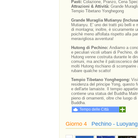
Pasti:
Colazione, Pranzo, Cena Speci
Attrazioni & Attività:
Grande Muraglia
Tempio Tibetano Yonghegong
Grande Muraglia Mutianyu (Inclusa 
Mutianyu. E' uno dei tratti più belli 
di montagna; inoltre, è sicuramente un 
poichè meno affollata rispetto alla part
meravigliosa avventura!
Hutong di Pechino:
Andiamo a conos
e peculiari vicoli urbani di Pechino, di
Hutong venne costruita durante le dina
comuni, ma anche il palcoscenico dello
molti Hutong rischiano di scomparire
rubare qualche scatto!
Tempio Tibetano Yonghegong:
Vis
residenza del principe Yong, questo f
e dell'arte lamaiste. Il tempio apparti
contiene una statua del Buddha Maitrey
pieno di ornamenti, oltre che luogo di
Buddha.
Tempo delle Città
Giorno 4
Pechino - Luoyang