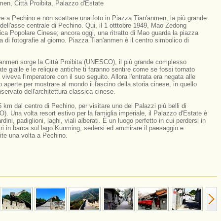
en, Città Proibita, Palazzo d'Estate
re a Pechino e non scattare una foto in Piazza Tian'anmen, la più grande
ell'asse centrale di Pechino. Qui, il 1 otttobre 1949, Mao Zedong
ca Popolare Cinese; ancora oggi, una ritratto di Mao guarda la piazza
a di fotografie al giorno. Piazza Tian'anmen è il centro simbolico di
'anmen sorge la Città Proibita (UNESCO), il più grande complesso
e gialle e le reliquie antiche ti faranno sentire come se fossi tornato
 viveva l'imperatore con il suo seguito. Allora l'entrata era negata alle
aperte per mostrare al mondo il fascino della storia cinese, in quello
servato dell'architettura classica cinese.
 km dal centro di Pechino, per visitare uno dei Palazzi più belli di
. Una volta resort estivo per la famiglia imperiale, il Palazzo d'Estate è
dini, padiglioni, laghi, viali alberati. È un luogo perfetto in cui perdersi in
giri in barca sul lago Kunming, sedersi ed ammirare il paesaggio e
isite una volta a Pechino.