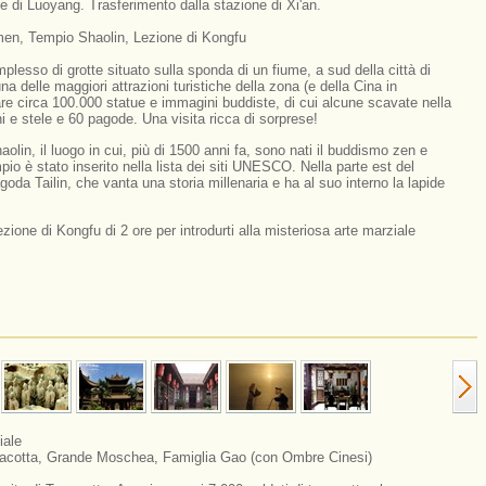
e di Luoyang. Trasferimento dalla stazione di Xi'an.
men, Tempio Shaolin, Lezione di Kongfu
lesso di grotte situato sulla sponda di un fiume, a sud della città di
delle maggiori attrazioni turistiche della zona (e della Cina in
are circa 100.000 statue e immagini buddiste, di cui alcune scavate nella
ni e stele e 60 pagode. Una visita ricca di sorprese!
olin, il luogo in cui, più di 1500 anni fa, sono nati il buddismo zen e
pio è stato inserito nella lista dei siti UNESCO. Nella parte est del
goda Tailin, che vanta una storia millenaria e ha al suo interno la lapide
zione di Kongfu di 2 ore per introdurti alla misteriosa arte marziale
iale
rracotta, Grande Moschea, Famiglia Gao (con Ombre Cinesi)