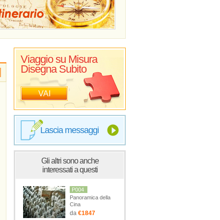
Viaggio su Misura
Disegna Subito
VAI
Lascia messaggi
Gli altri sono anche
interessati a questi
P004
Panoramica della
Cina
da
€1847