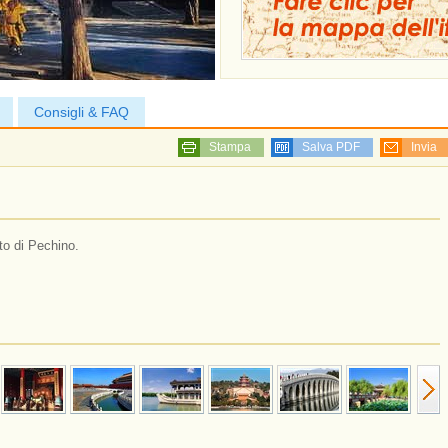
Consigli & FAQ
Stampa
Salva PDF
Invia
to di Pechino.