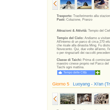
Trasporto:
Trasferimento alla stazion
Pasti:
Colazione, Pranzo
Attrazioni & Attività:
Tempio del Ciel
Tempio del Cielo:
Andiamo a visitar
All'interno di un parco di circa 270 et
che risale alla dinastia Ming. Fu distr
Novecento. Qui, due volte all'anno, l'
o per ringraziarli dei raccolti preceden
Classe di Taichi:
Prima di cominciare
maestro cinese proprio nel Parco del T
Taichi ogni mattina.
Tempo delle Città
Giorno 5
Luoyang - Xi'an (T