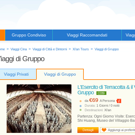
Gruppo Condiviso
Viaggi Raccomandati
Viag
>
>
>
>
ome
Viaggi Cina
Viaggi di Città e Dintorni
Xi’an Tours
Viaggi di Gruppo
iaggi di Gruppo
Viaggi Privati
Viaggi di Gruppo
L’Esercito di Terracotta & i
Gruppo
C039
€69
da
A Persona
Durata:
1 Giorni / 0 notti
Destinazioni:
Xi'an
Partenza: Ogni Giorno Visite: Eserc
Shi Huang, Museo del Villaggio B
Dettagli
Aggiungi ai preferit