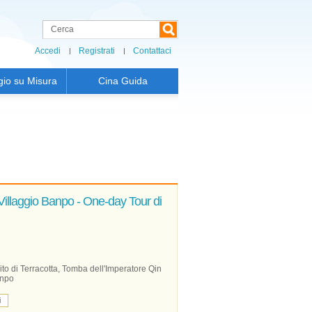
Accedi
Registrati
Contattaci
gio su Misura
Cina Guida
l Villaggio Banpo - One-day Tour di
ito di Terracotta, Tomba dell'Imperatore Qin
anpo
i