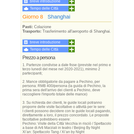
breve introduzione
Tempo delle Città
Giorno 8
Shanghai
Pasti:
Colazione
Trasporto:
Trasferimento all'aeroporto di Shanghai.
breve introduzione
Tempo delle Città
Prezzo a persona
1. Partenze condivise a date fisse (previste nel primo e
terzo lunedì del mese nel 2020-2021), minimo 2
partecipanti;
2. Mance obbligatorie da pagare a Pechino, per
persona: RMB 400/persona (la guida di Pechino, la
prima sera dell'arrivo dei clienti a Pechino, deve
raccogliere l'importo totale delle mance)
3. Su richiesta dei clienti, le guide locali potranno
proporre delle visite facoltative o attività per le sere:
I clienti possono decidere con le guide locali pagando,
direttamente a loro, il prezzo concordato. Le proposte
facoltative potrebbero essere:
Pechino: Visite della Città Vecchia in risciò / Spettacolo
a base di Arti Marziali in teatro / Beijing By Night
Xi’an: Spettacolo Tang / Xi’an by Night