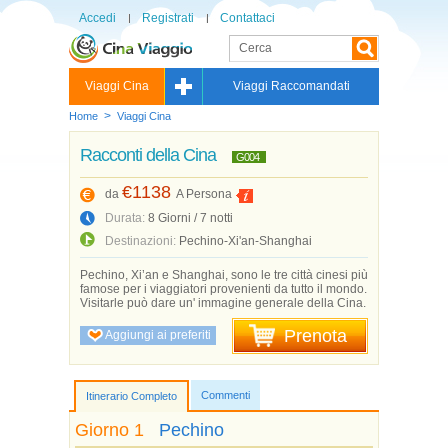
Accedi
Registrati
Contattaci
Viaggi Cina
Viaggi Raccomandati
>
Home
Viaggi Cina
Racconti della Cina
G004
€1138
da
A Persona
Durata:
8 Giorni / 7 notti
Destinazioni:
Pechino-Xi'an-Shanghai
Pechino, Xi’an e Shanghai, sono le tre città cinesi più
famose per i viaggiatori provenienti da tutto il mondo.
Visitarle può dare un' immagine generale della Cina.
Prenota
Aggiungi ai preferiti
Commenti
Itinerario Completo
Giorno 1
Pechino