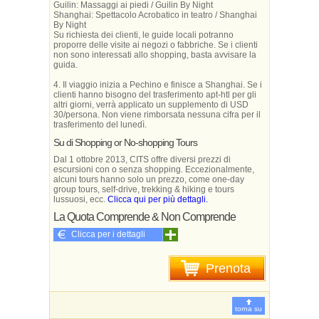
Guilin: Massaggi ai piedi / Guilin By Night
Shanghai: Spettacolo Acrobatico in teatro / Shanghai
By Night
Su richiesta dei clienti, le guide locali potranno
proporre delle visite ai negozi o fabbriche. Se i clienti
non sono interessati allo shopping, basta avvisare la
guida.
4. Il viaggio inizia a Pechino e finisce a Shanghai. Se i
clienti hanno bisogno del trasferimento apt-htl per gli
altri giorni, verrà applicato un supplemento di USD
30/persona. Non viene rimborsata nessuna cifra per il
trasferimento del lunedì.
Su di Shopping or No-shopping Tours
Dal 1 ottobre 2013, CITS offre diversi prezzi di
escursioni con o senza shopping. Eccezionalmente,
alcuni tours hanno solo un prezzo, come one-day
group tours, self-drive, trekking & hiking e tours
lussuosi, ecc.
Clicca qui per più dettagli.
La Quota Comprende & Non Comprende
Clicca per i dettagli
Prenota
torna su