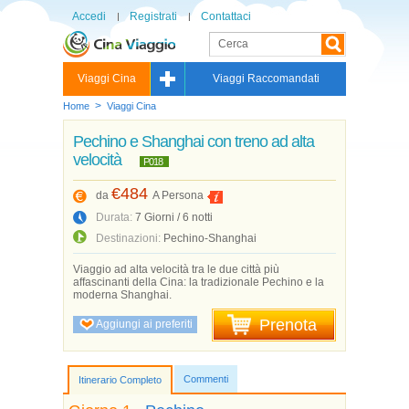
Accedi
Registrati
Contattaci
Viaggi Cina
Viaggi Raccomandati
>
Home
Viaggi Cina
Pechino e Shanghai con treno ad alta
velocità
P018
€484
da
A Persona
Durata:
7 Giorni / 6 notti
Destinazioni:
Pechino-Shanghai
Viaggio ad alta velocità tra le due città più
affascinanti della Cina: la tradizionale Pechino e la
moderna Shanghai.
Prenota
Aggiungi ai preferiti
Commenti
Itinerario Completo