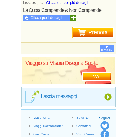
lussuosi, ecc.
Clicca qui per più dettagli.
La Quota Comprende & Non Comprende
Clicca per i dettagli
Prenota
torna su
Viaggio su Misura Disegna Subito
VAI
Lascia messaggi
Viaggi Cina
Su di Noi
Seguici
Viaggi Raccomandati
Contattaci
Cina Guida
Visto Cinese