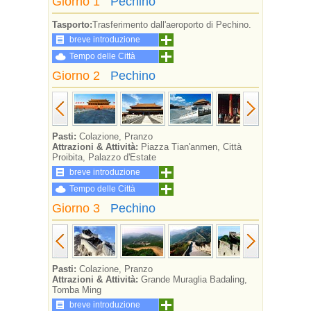
Giorno 1
Pechino
Tasporto:
Trasferimento dall'aeroporto di Pechino.
breve introduzione
Tempo delle Città
Giorno 2
Pechino
Pasti:
Colazione, Pranzo
Attrazioni & Attività:
Piazza Tian'anmen, Città
Proibita, Palazzo d'Estate
breve introduzione
Tempo delle Città
Giorno 3
Pechino
Pasti:
Colazione, Pranzo
Attrazioni & Attività:
Grande Muraglia Badaling,
Tomba Ming
breve introduzione