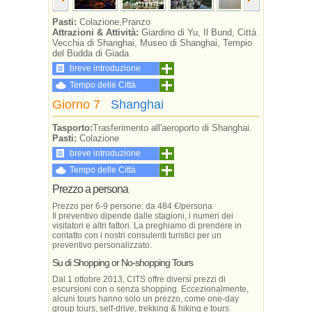
Pasti:
Colazione,Pranzo
Attrazioni & Attività:
Giardino di Yu, Il Bund, Città
Vecchia di Shanghai, Museo di Shanghai, Tempio
del Budda di Giada
breve introduzione
Tempo delle Città
Giorno 7
Shanghai
Tasporto:
Trasferimento all'aeroporto di Shanghai.
Pasti:
Colazione
breve introduzione
Tempo delle Città
Prezzo a persona
Prezzo per 6-9 persone: da 484 €/persona
Il preventivo dipende dalle stagioni, i numeri dei
visitatori e altri fattori. La preghiamo di prendere in
contatto con i nostri consulenti turistici per un
preventivo personalizzato.
Su di Shopping or No-shopping Tours
Dal 1 ottobre 2013, CITS offre diversi prezzi di
escursioni con o senza shopping. Eccezionalmente,
alcuni tours hanno solo un prezzo, come one-day
group tours, self-drive, trekking & hiking e tours