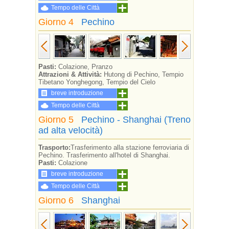
Tempo delle Città
Giorno 4
Pechino
Pasti:
Colazione, Pranzo
Attrazioni & Attività:
Hutong di Pechino, Tempio
Tibetano Yonghegong, Tempio del Cielo
breve introduzione
Tempo delle Città
Giorno 5
Pechino - Shanghai (Treno
ad alta velocità)
Trasporto:
Trasferimento alla stazione ferroviaria di
Pechino. Trasferimento all'hotel di Shanghai.
Pasti:
Colazione
breve introduzione
Tempo delle Città
Giorno 6
Shanghai