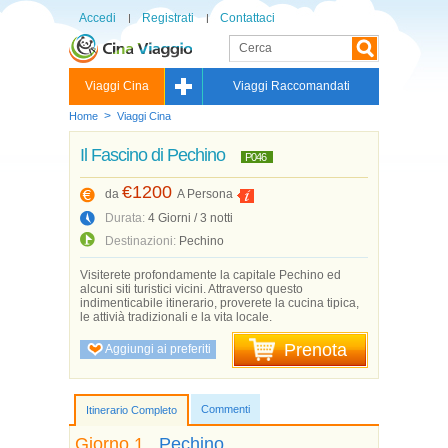
Accedi
Registrati
Contattaci
Viaggi Cina
Viaggi Raccomandati
>
Home
Viaggi Cina
Il Fascino di Pechino
P046
€1200
da
A Persona
Durata:
4 Giorni / 3 notti
Destinazioni:
Pechino
Visiterete profondamente la capitale Pechino ed
alcuni siti turistici vicini. Attraverso questo
indimenticabile itinerario, proverete la cucina tipica,
le attivià tradizionali e la vita locale.
Prenota
Aggiungi ai preferiti
Commenti
Itinerario Completo
Giorno 1
Pechino