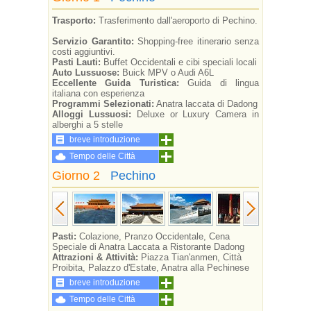
Trasporto:
Trasferimento dall'aeroporto di Pechino.
Servizio Garantito:
Shopping-free itinerario senza
costi aggiuntivi.
Pasti Lauti:
Buffet Occidentali e cibi speciali locali
Auto Lussuose:
Buick MPV o Audi A6L
Eccellente Guida Turistica:
Guida di lingua
italiana con esperienza
Programmi Selezionati:
Anatra laccata di Dadong
Alloggi Lussuosi:
Deluxe or Luxury Camera in
alberghi a 5 stelle
breve introduzione
Tempo delle Città
Giorno 2
Pechino
Pasti:
Colazione, Pranzo Occidentale, Cena
Speciale di Anatra Laccata a Ristorante Dadong
Attrazioni & Attività:
Piazza Tian'anmen, Città
Proibita, Palazzo d'Estate, Anatra alla Pechinese
breve introduzione
Tempo delle Città