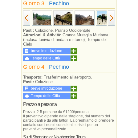
Giorno 3
Pechino
Pasti:
Colazione, Pranzo Occidentale
Attrazioni & Attività:
Grande Muraglia Mutianyu
(Inclusa funivia di andata e ritorno), Tempio del
Cielo
breve introduzione
Tempo delle Città
Giorno 4
Pechino
Trasporto:
Trasferimento all'aeroporto.
Pasti:
Colazione
breve introduzione
Tempo delle Città
Prezzo a persona
Prezzo :2-5 persone da €1200/persona
Il preventivo dipende dalle stagione, dal numero dei
partecipanti e da altri fattori. La preghiamo di prendere
contatto con i nostri consulenti turistici per un
preventivo personalizzato.
Su di Shopping or No-shopping Tours