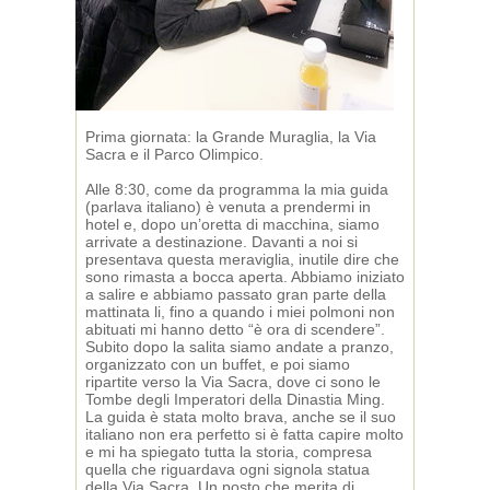
Prima giornata: la Grande Muraglia, la Via
Sacra e il Parco Olimpico.
Alle 8:30, come da programma la mia guida
(parlava italiano) è venuta a prendermi in
hotel e, dopo un’oretta di macchina, siamo
arrivate a destinazione. Davanti a noi si
presentava questa meraviglia, inutile dire che
sono rimasta a bocca aperta. Abbiamo iniziato
a salire e abbiamo passato gran parte della
mattinata li, fino a quando i miei polmoni non
abituati mi hanno detto “è ora di scendere”.
Subito dopo la salita siamo andate a pranzo,
organizzato con un buffet, e poi siamo
ripartite verso la Via Sacra, dove ci sono le
Tombe degli Imperatori della Dinastia Ming.
La guida è stata molto brava, anche se il suo
italiano non era perfetto si è fatta capire molto
e mi ha spiegato tutta la storia, compresa
quella che riguardava ogni signola statua
della Via Sacra. Un posto che merita di