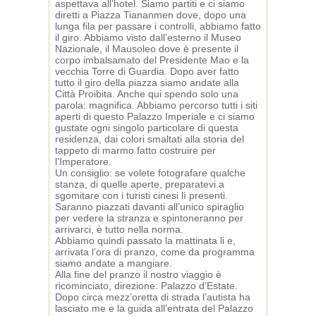
aspettava all’hotel. Siamo partiti e ci siamo
diretti a Piazza Tiananmen dove, dopo una
lunga fila per passare i controlli, abbiamo fatto
il giro. Abbiamo visto dall’esterno il Museo
Nazionale, il Mausoleo dove è presente il
corpo imbalsamato del Presidente Mao e la
vecchia Torre di Guardia. Dopo aver fatto
tutto il giro della piazza siamo andate alla
Città Proibita. Anche qui spendo solo una
parola: magnifica. Abbiamo percorso tutti i siti
aperti di questo Palazzo Imperiale e ci siamo
gustate ogni singolo particolare di questa
residenza, dai colori smaltati alla storia del
tappeto di marmo fatto costruire per
l’Imperatore.
Un consiglio: se volete fotografare qualche
stanza, di quelle aperte, preparatevi a
sgomitare con i turisti cinesi lì presenti.
Saranno piazzati davanti all’unico spiraglio
per vedere la stranza e spintoneranno per
arrivarci, è tutto nella norma.
Abbiamo quindi passato la mattinata li e,
arrivata l’ora di pranzo, come da programma
siamo andate a mangiare.
Alla fine del pranzo il nostro viaggio è
ricominciato, direzione: Palazzo d’Estate.
Dopo circa mezz’oretta di strada l’autista ha
lasciato me e la guida all’entrata del Palazzo