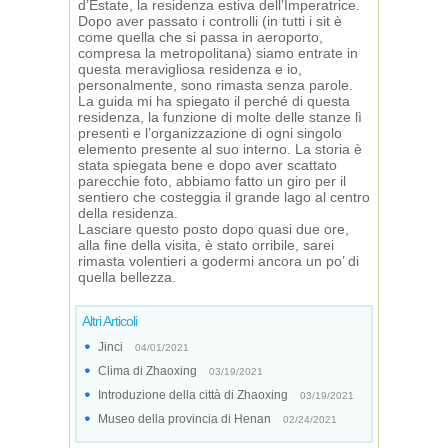
d’Estate, la residenza estiva dell’Imperatrice.
Dopo aver passato i controlli (in tutti i sit è
come quella che si passa in aeroporto,
compresa la metropolitana) siamo entrate in
questa meravigliosa residenza e io,
personalmente, sono rimasta senza parole.
La guida mi ha spiegato il perché di questa
residenza, la funzione di molte delle stanze lì
presenti e l’organizzazione di ogni singolo
elemento presente al suo interno. La storia è
stata spiegata bene e dopo aver scattato
parecchie foto, abbiamo fatto un giro per il
sentiero che costeggia il grande lago al centro
della residenza.
Lasciare questo posto dopo quasi due ore,
alla fine della visita, è stato orribile, sarei
rimasta volentieri a godermi ancora un po’ di
quella bellezza.
Altri Articoli
Jinci
04/01/2021
Clima di Zhaoxing
03/19/2021
Introduzione della città di Zhaoxing
03/19/2021
Museo della provincia di Henan
02/24/2021