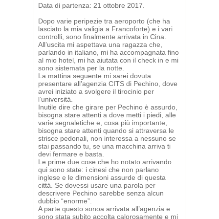
Data di partenza: 21 ottobre 2017.
Dopo varie peripezie tra aeroporto (che ha
lasciato la mia valigia a Francoforte) e i vari
controlli, sono finalmente arrivata in Cina.
All’uscita mi aspettava una ragazza che,
parlando in italiano, mi ha accompagnata fino
al mio hotel, mi ha aiutata con il check in e mi
sono sistemata per la notte.
La mattina seguente mi sarei dovuta
presentare all’agenzia CITS di Pechino, dove
avrei iniziato a svolgere il tirocinio per
l’università.
Inutile dire che girare per Pechino è assurdo,
bisogna stare attenti a dove metti i piedi, alle
varie segnaletiche e, cosa più importante,
bisogna stare attenti quando si attraversa le
strisce pedonali, non interessa a nessuno se
stai passando tu, se una macchina arriva ti
devi fermare e basta.
Le prime due cose che ho notato arrivando
qui sono state: i cinesi che non parlano
inglese e le dimensioni assurde di questa
città. Se dovessi usare una parola per
descrivere Pechino sarebbe senza alcun
dubbio “enorme”.
A parte questo sonoa arrivata all’agenzia e
sono stata subito accolta calorosamente e mi