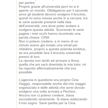
per partire.
Proprio grazie all’università però mi si è
aperto un mondo. Obbligatorio per il secondo
anno gli studenti devono svolgere il tirocinio,
quindi mi sono messa anche io a cercare, tra
le varie aziende presenti nella lista
dell’università, una dove poter andare a
svolgere questa attività. Scorrendo le varie
pagine i miei occhi hanno incontrato una
parola chiave: CINA.
Non ci potevo credere, e in meno di un
minuto avevo già inviato una email per
chiedere, proprio a questa azienda turistica,
se era possibile fare il tirocinio università
presso di loro.
La riposta non tardò ad arrivare e Anna,
quella che poi sarà diventata la mia tutor, mi
ha risposto affermativamente che era
possibile.
L’agenzia in questione era proprio Cina
Viaggio, responsabile anche del mio viaggio
organizzato e delle attività che avrei dovuto
svolgere una volta arrivata a Pechino.
Ancora non ci potevo credere, stava
succedendo veramente. Si stava realizzando
il mio sogno. Sarei partita per la Cina.