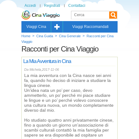
Accedi
Registrati
Contattaci
Viaggi Cina
Viaggi Raccomandati
>
>
>
Home
Cina Guida
Cina Generale
Racconti per Cina
Viaggio
Racconti per Cina Viaggio
La Mia Avventura in Cina
Da Michela,2017-11-06
La mia avventura con la Cina nasce sei anni
fa, quando ho deciso di iniziare a studiare la
lingua cinese.
Un’idea nata un po’ per caso, devo
ammetterlo, un po’ perché mi piace studiare
le lingue e un po’ perché volevo conoscere
una cultura nuova, un mondo completamente
diverso dal mio.
Ho studiato quattro anni privatamente cinese,
fino a quando un giorno un’associazione di
scambi culturali contattò la mia famiglia per
sapere se era disponibile ad ospitare un