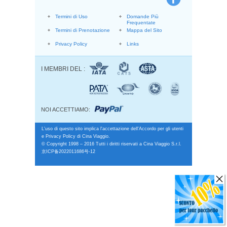
Termini di Uso
Domande Più
Frequentate
Termini di Prenotazione
Mappa del Sito
Privacy Policy
Links
I MEMBRI DEL :
NOI ACCETTIAMO:
L'uso di questo sito implica l'accettazione dell'Accordo per gli utenti
e Privacy Policy di Cina Viaggio.
© Copyright 1998 – 2016 Tutti i diritti riservati a Cina Viaggio S.r.l.
京ICP备2022011686号-12