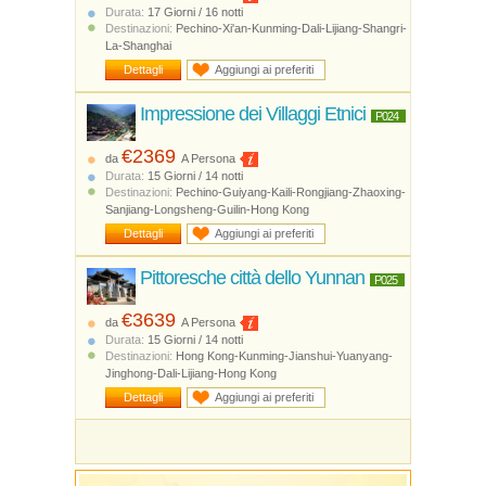
Durata:
17 Giorni / 16 notti
Destinazioni:
Pechino-Xi'an-Kunming-Dali-Lijiang-Shangri-
La-Shanghai
Dettagli
Aggiungi ai preferiti
Impressione dei Villaggi Etnici
P024
€2369
da
A Persona
Durata:
15 Giorni / 14 notti
Destinazioni:
Pechino-Guiyang-Kaili-Rongjiang-Zhaoxing-
Sanjiang-Longsheng-Guilin-Hong Kong
Dettagli
Aggiungi ai preferiti
Pittoresche città dello Yunnan
P025
€3639
da
A Persona
Durata:
15 Giorni / 14 notti
Destinazioni:
Hong Kong-Kunming-Jianshui-Yuanyang-
Jinghong-Dali-Lijiang-Hong Kong
Dettagli
Aggiungi ai preferiti