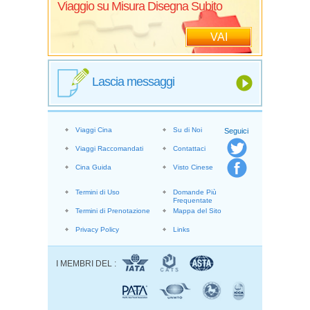
Viaggio su Misura Disegna Subito
VAI
Lascia messaggi
Viaggi Cina
Su di Noi
Seguici
Viaggi Raccomandati
Contattaci
Cina Guida
Visto Cinese
Termini di Uso
Domande Più
Frequentate
Termini di Prenotazione
Mappa del Sito
Privacy Policy
Links
I MEMBRI DEL :