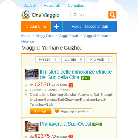
Accedi
Registrati
Contattaci
Viaggi Cina
Viaggi Raccomandati
>
>
>
Home
Viaggi Cina
Viaggi Privati
Viaggi di Yunnan e
Guizhou
Viaggi di Yunnan e Guizhou
Prezzo
Durata
Più Visti
Il mistero delle minoranze etniche
del Sud della Cina
p050
€2570
da
A Persona
Durata:
18 Giorni / 17 notti
Destinazioni:
Kunming-Jianshui-Yuanyang-Dali-Shangri-
la-Lijiang-Guiyang-Kaili-Zhaoxing-Rongjiang-Longji-
Yangshuo-Guilin
Dettagli
Aggiungi ai preferiti
Primavera a Sud-Ovest
P023
€2375
da
A Persona