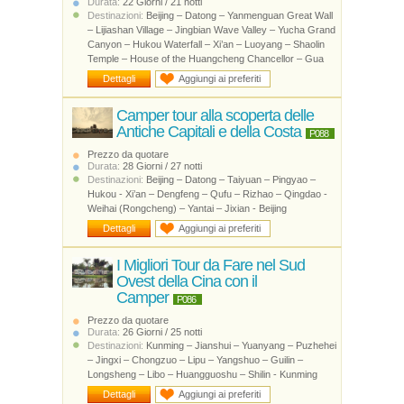
Durata:
22 Giorni / 21 notti
Destinazioni:
Beijing – Datong – Yanmenguan Great Wall
– Lijiashan Village – Jingbian Wave Valley – Yucha Grand
Canyon – Hukou Waterfall – Xi’an – Luoyang – Shaolin
Temple – House of the Huangcheng Chancellor – Gua
Dettagli
Aggiungi ai preferiti
Camper tour alla scoperta delle
Antiche Capitali e della Costa
P088
Prezzo da quotare
Durata:
28 Giorni / 27 notti
Destinazioni:
Beijing – Datong – Taiyuan – Pingyao –
Hukou - Xi’an – Dengfeng – Qufu – Rizhao – Qingdao -
Weihai (Rongcheng) – Yantai – Jixian - Beijing
Dettagli
Aggiungi ai preferiti
I Migliori Tour da Fare nel Sud
Ovest della Cina con il
Camper
P086
Prezzo da quotare
Durata:
26 Giorni / 25 notti
Destinazioni:
Kunming – Jianshui – Yuanyang – Puzhehei
– Jingxi – Chongzuo – Lipu – Yangshuo – Guilin –
Longsheng – Libo – Huangguoshu – Shilin - Kunming
Dettagli
Aggiungi ai preferiti