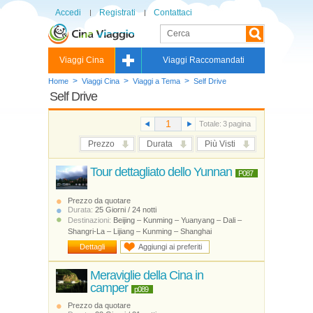
Accedi
Registrati
Contattaci
Viaggi Cina
Viaggi Raccomandati
>
>
>
Home
Viaggi Cina
Viaggi a Tema
Self Drive
Self Drive
Totale:
3
pagina
Prezzo
Durata
Più Visti
Tour dettagliato dello Yunnan
P087
Prezzo da quotare
Durata:
25 Giorni / 24 notti
Destinazioni:
Beijing – Kunming – Yuanyang – Dali –
Shangri-La – Lijiang – Kunming – Shanghai
Dettagli
Aggiungi ai preferiti
Meraviglie della Cina in
camper
p089
Prezzo da quotare