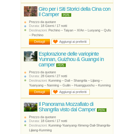
Giro per i Siti Storici della Cina con
il Camper
P076
Prezzo da quotare
Durata:
18 Giorni / 17 notti
Destinazioni:
Pechino – Taiyan – Xi’An – Luoyang – Qufu
– Pechino
Dettagli
Aggiungi ai preferiti
Esplorazione delle variopinte
Yunnan, Guizhou & Guangxi in
camper
P075
Prezzo da quotare
Durata:
28 Giorni / 27 notti
Destinazioni:
Kunming – Dali – Shangrila – Lijiang –
Yuanyang – Nanning – Guilin – Huangguoshu – Kunming
Dettagli
Aggiungi ai preferiti
Il Panorama Mozzafiato di
Shangrila visto dal Camper
P074
Prezzo da quotare
Durata:
18 Giorni / 17 notti
Destinazioni:
Kunming-Yuanyang-Ximeng-Dali-Shangrila-
Lijiang-Kunming