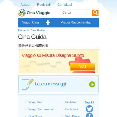
Accedi
Registrati
Contattaci
Viaggi Cina
Viaggi Raccomandati
>
Home
Cina Guida
Cina Guida
资讯-列表页-城市列表
Viaggio su Misura Disegna Subito
VAI
Lascia messaggi
Viaggi Cina
Su di Noi
Seguici
Viaggi Raccomandati
Contattaci
Cina Guida
Visto Cinese