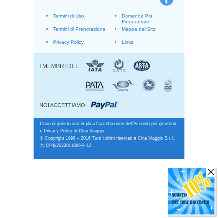
Termini di Uso
Domande Più
Frequentate
Termini di Prenotazione
Mappa del Sito
Privacy Policy
Links
I MEMBRI DEL :
NOI ACCETTIAMO:
L'uso di questo sito implica l'accettazione dell'Accordo per gli utenti
e Privacy Policy di Cina Viaggio.
© Copyright 1998 – 2016 Tutti i diritti riservati a Cina Viaggio S.r.l.
京ICP备2022011686号-12