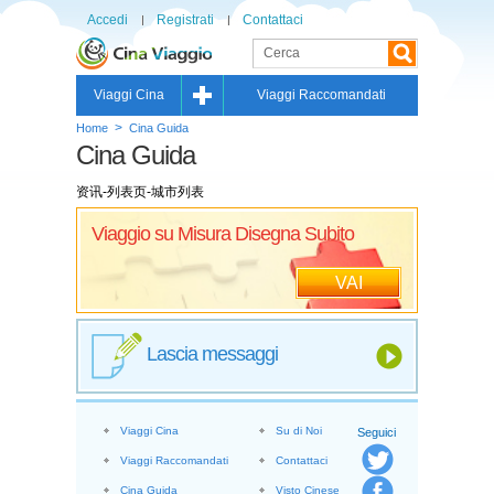
Accedi
Registrati
Contattaci
Viaggi Cina
Viaggi Raccomandati
>
Home
Cina Guida
Cina Guida
资讯-列表页-城市列表
Viaggio su Misura Disegna Subito
VAI
Lascia messaggi
Viaggi Cina
Su di Noi
Seguici
Viaggi Raccomandati
Contattaci
Cina Guida
Visto Cinese