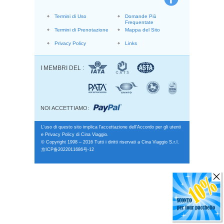
Termini di Uso
Domande Più
Frequentate
Termini di Prenotazione
Mappa del Sito
Privacy Policy
Links
I MEMBRI DEL :
NOI ACCETTIAMO:
L'uso di questo sito implica l'accettazione dell'Accordo per gli utenti
e Privacy Policy di Cina Viaggio.
© Copyright 1998 – 2016 Tutti i diritti riservati a Cina Viaggio S.r.l.
京ICP备2022011686号-12