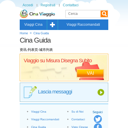
Accedi
Registrati
Contattaci
Viaggi Cina
Viaggi Raccomandati
>
Home
Cina Guida
Cina Guida
资讯-列表页-城市列表
Viaggio su Misura Disegna Subito
VAI
Lascia messaggi
Viaggi Cina
Su di Noi
Seguici
Viaggi Raccomandati
Contattaci
Cina Guida
Visto Cinese