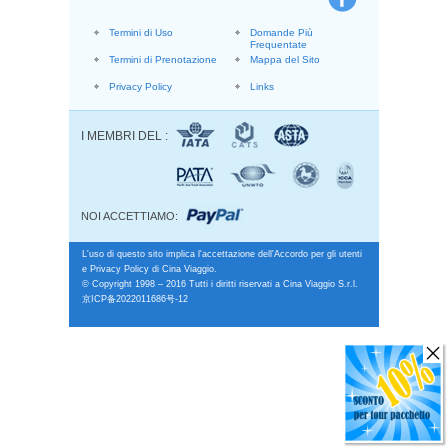
Termini di Uso
Domande Più
Frequentate
Termini di Prenotazione
Mappa del Sito
Privacy Policy
Links
I MEMBRI DEL :
NOI ACCETTIAMO:
L'uso di questo sito implica l'accettazione dell'Accordo per gli utenti
e Privacy Policy di Cina Viaggio.
© Copyright 1998 – 2016 Tutti i diritti riservati a Cina Viaggio S.r.l.
京ICP备2022011686号-12