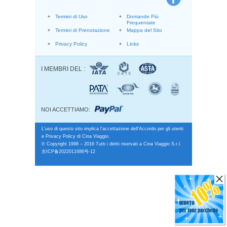
Termini di Uso
Domande Più
Frequentate
Termini di Prenotazione
Mappa del Sito
Privacy Policy
Links
I MEMBRI DEL :
NOI ACCETTIAMO:
L'uso di questo sito implica l'accettazione dell'Accordo per gli utenti
e Privacy Policy di Cina Viaggio.
© Copyright 1998 – 2016 Tutti i diritti riservati a Cina Viaggio S.r.l.
京ICP备2022011686号-12