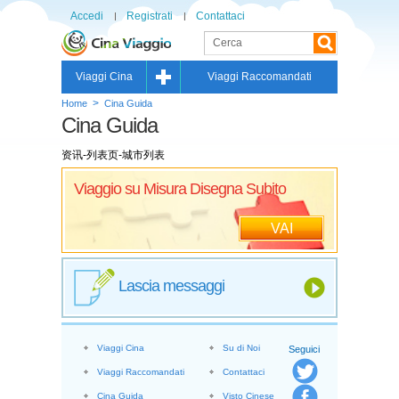
Accedi
Registrati
Contattaci
Viaggi Cina
Viaggi Raccomandati
>
Home
Cina Guida
Cina Guida
资讯-列表页-城市列表
Viaggio su Misura Disegna Subito
VAI
Lascia messaggi
Viaggi Cina
Su di Noi
Seguici
Viaggi Raccomandati
Contattaci
Cina Guida
Visto Cinese