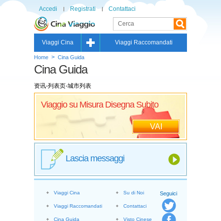
Accedi
Registrati
Contattaci
Viaggi Cina
Viaggi Raccomandati
>
Home
Cina Guida
Cina Guida
资讯-列表页-城市列表
Viaggio su Misura Disegna Subito
VAI
Lascia messaggi
Viaggi Cina
Su di Noi
Seguici
Viaggi Raccomandati
Contattaci
Cina Guida
Visto Cinese