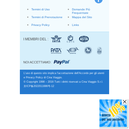
Termini di Uso
Domande Più
Frequentate
Termini di Prenotazione
Mappa del Sito
Privacy Policy
Links
I MEMBRI DEL :
NOI ACCETTIAMO:
L'uso di questo sito implica l'accettazione dell'Accordo per gli utenti
e Privacy Policy di Cina Viaggio.
© Copyright 1998 – 2016 Tutti i diritti riservati a Cina Viaggio S.r.l.
京ICP备2022011686号-12