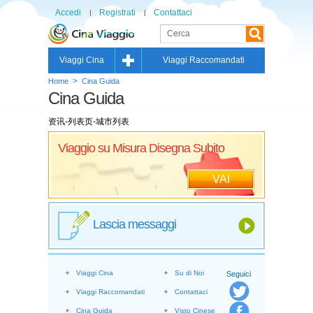
Accedi
Registrati
Contattaci
Viaggi Cina
Viaggi Raccomandati
>
Home
Cina Guida
Cina Guida
资讯-列表页-城市列表
Viaggio su Misura Disegna Subito
VAI
Lascia messaggi
Viaggi Cina
Su di Noi
Seguici
Viaggi Raccomandati
Contattaci
Cina Guida
Visto Cinese