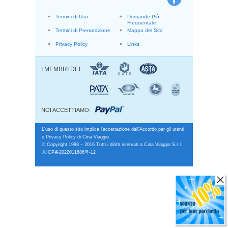
Termini di Uso
Domande Più
Frequentate
Termini di Prenotazione
Mappa del Sito
Privacy Policy
Links
I MEMBRI DEL :
NOI ACCETTIAMO:
L'uso di questo sito implica l'accettazione dell'Accordo per gli utenti
e Privacy Policy di Cina Viaggio.
© Copyright 1998 – 2016 Tutti i diritti riservati a Cina Viaggio S.r.l.
京ICP备2022011686号-12