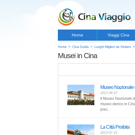
Home
Viaggi Cina
>
>
>
Home
Cina Guida
Luoghi Migliori da Visitare
Musei in Cina
Museo Nazionale 
2013-08-07
Il Museo Nazionale de
museo storico in Cina
prec...
La Città Proibita
2013-07-15