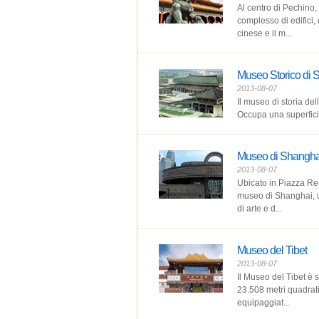
Al centro di Pechino,
complesso di edifici,
cinese e il m...
Museo Storico di 
2013-08-07
Il museo di storia de
Occupa una superficie
Museo di Shangha
2013-08-07
Ubicato in Piazza Re
museo di Shanghai, un
di arte e d...
Museo del Tibet
2013-08-07
Il Museo del Tibet è 
23.508 metri quadrati
equipaggiat...