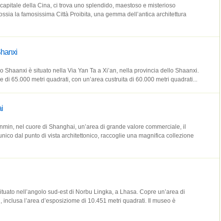
 capitale della Cina, ci trova uno splendido, maestoso e misterioso
 ossia la famosissima Città Proibita, una gemma dell’antica architettura
Shanxi
llo Shaanxi è situato nella Via Yan Ta a Xi’an, nella provincia dello Shaanxi.
 di 65.000 metri quadrati, con un’area custruita di 60.000 metri quadrati...
i
nmin, nel cuore di Shanghai, un’area di grande valore commerciale, il
ico dal punto di vista architettonico, raccoglie una magnifica collezione
situato nell’angolo sud-est di Norbu Lingka, a Lhasa. Copre un’area di
, inclusa l’area d’esposiziome di 10.451 metri quadrati. Il museo è