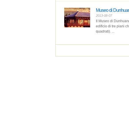
Museo di Dunhua
2013-08-07
Il Museo di Dunhuang 
edificio di tre piani 
quadrati). ...