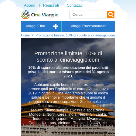
Accedi
Registrati
Contattaci
Viaggi Cina
Viaggi Raccomandati
>
Home
Promozione limitate. 10% di sconto al cinaviaggio.com
Promozione limitate. 10% di
sconto al cinaviaggio.com
10% di sconto sulla prenotazione dei pacchetti
privati e del tour su misura prima del 31 agosto
2023.
Abbiamo capito bene che potresti essere
preoccupati per l'epidemia di coronavirus nuovo
2019 in corso in Cina. Abbiamo a cuore la vostra
salute e per noi è importante che vi godiate il
viaggio senza preoccupazioni. Siamo molto lieti
di offrirti il tour in altri paesi come elencato di
seguito. Siamo sempre a vostra disposizione!
Mongolia, North Korea, India, Nepal, Sri Lanka,
Indonesia, Singapore, Malaysia, Myanmar,
Cambodia, Laos, Vietnam, Thailand, Japan, etc.