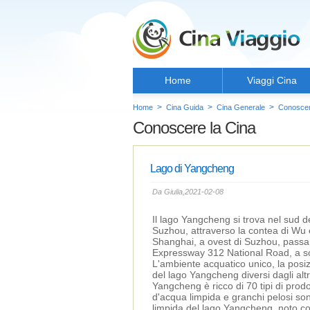
Home
Viaggi Cina
>
>
>
Home
Cina Guida
Cina Generale
Conoscer
Conoscere la Cina
Lago di Yangcheng
Da Giulia,2021-02-08
Il lago Yangcheng si trova nel sud de
Suzhou, attraverso la contea di Wu e
Shanghai, a ovest di Suzhou, passa
Expressway 312 National Road, a so
L'ambiente acquatico unico, la posi
del lago Yangcheng diversi dagli altr
Yangcheng è ricco di 70 tipi di prod
d'acqua limpida e granchi pelosi sono
limpida del lago Yangcheng, noto come