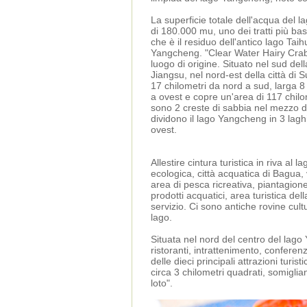
La superficie totale dell'acqua del 
di 180.000 mu, uno dei tratti più bas
che è il residuo dell'antico lago Taih
Yangcheng. "Clear Water Hairy Cra
luogo di origine. Situato nel sud dell
Jiangsu, nel nord-est della città di 
17 chilometri da nord a sud, larga 8
a ovest e copre un'area di 117 chilo
sono 2 creste di sabbia nel mezzo d
dividono il lago Yangcheng in 3 lagh
ovest.
Allestire cintura turistica in riva al
ecologica, città acquatica di Bagua, 
area di pesca ricreativa, piantagion
prodotti acquatici, area turistica de
servizio. Ci sono antiche rovine cultu
lago.
Situata nel nord del centro del lago
ristoranti, intrattenimento, confer
delle dieci principali attrazioni turi
circa 3 chilometri quadrati, somiglian
loto".