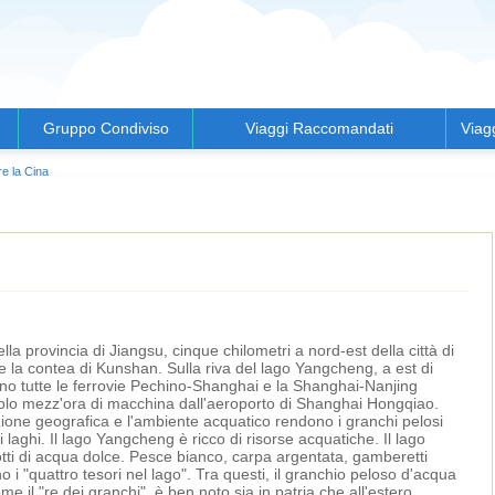
Gruppo Condiviso
Viaggi Raccomandati
Viag
e la Cina
lla provincia di Jiangsu, cinque chilometri a nord-est della città di
 la contea di Kunshan. Sulla riva del lago Yangcheng, a est di
no tutte le ferrovie Pechino-Shanghai e la Shanghai-Nanjing
lo mezz'ora di macchina dall'aeroporto di Shanghai Hongqiao.
zione geografica e l'ambiente acquatico rendono i granchi pelosi
i laghi. Il lago Yangcheng è ricco di risorse acquatiche. Il lago
otti di acqua dolce. Pesce bianco, carpa argentata, gamberetti
 i "quattro tesori nel lago". Tra questi, il granchio peloso d'acqua
 il "re dei granchi", è ben noto sia in patria che all'estero.