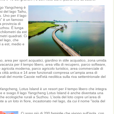
lago Yangcheng è
si del lago Taihu,
u. Uno per il lago
b" è un famoso
a provincia di
Suzhou. È lunga
 chilometri da est
metri quadrati. Ci
el lago, che
i a est, medio e
 lago, area per sport acquatici, giardino in stile acquatico, zona umida
vacanza per il tempo libero, area villa di recupero, parco software,
e agricola moderna, parco agricolo turistico, area commerciale di
lla città antica e 14 aree funzionali compresa un'ampia area di
rali del monte Caoxie nell'età neolitica sulla riva settentrionale del
 Yangcheng, Lotus Island è un resort per il tempo libero che integra
enze e svago.Il lago Yangcheng Lotus Island è anche diventata una
stiche ecologiche rurali a Suzhou. L'isola del loto copre un'area di
te a un loto in fiore, incastonato nel lago, da cui il nome "isola del
Ci sono più di 200 famiglie che vivono sull'isola, con