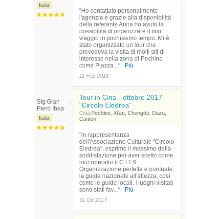
Italia
”Ho contattato personalmente
l'agenzia e grazie alla disponibilità
della referente Anna ho avuto la
possibilità di organizzare il mio
viaggio in pochissimo tempo. Mi è
stato organizzato un tour che
prevedeva la visita di molti siti di
interesse nella zona di Pechino
come Piazza...“
Più
11 Feb 2018
Tour in Cina - ottobre 2017
Sig Gian
"Circolo Eledrea"
Piero Ibaa
Città:
Pechino, Xi'an, Chengdu, Dazu,
Italia
Canton
”In rappresentanza
dell'Associazione Culturale "Circolo
Eledrea", esprimo il massimo della
soddisfazione per aver scelto come
tour operator il C.I.T.S..
Organizzazione perfetta e puntuale,
la guida nazionale all'altezza, così
come le guide locali. I luoghi visitati
sono stati fav...“
Più
31 Ott 2017