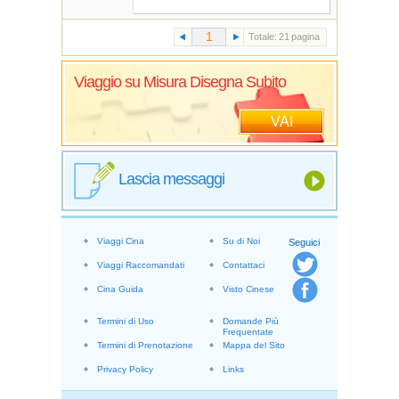
Totale:
21
pagina
Viaggio su Misura Disegna Subito
VAI
Lascia messaggi
Viaggi Cina
Su di Noi
Seguici
Viaggi Raccomandati
Contattaci
Cina Guida
Visto Cinese
Termini di Uso
Domande Più
Frequentate
Termini di Prenotazione
Mappa del Sito
Privacy Policy
Links