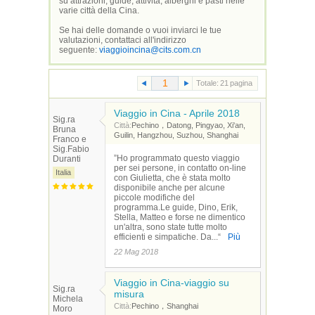
su attrazioni, guide, attività, alberghi e pasti nelle
varie città della Cina.
Se hai delle domande o vuoi inviarci le tue
valutazioni, contattaci all'indirizzo
seguente:
viaggioincina@cits.com.cn
Totale:
21
pagina
Viaggio in Cina - Aprile 2018
Sig.ra
Città:
Pechino，Datong, Pingyao, Xi'an,
Bruna
Guilin, Hangzhou, Suzhou, Shanghai
Franco e
Sig.Fabio
”Ho programmato questo viaggio
Duranti
per sei persone, in contatto on-line
Italia
con Giulietta, che è stata molto
disponibile anche per alcune
piccole modifiche del
programma.Le guide, Dino, Erik,
Stella, Matteo e forse ne dimentico
un'altra, sono state tutte molto
efficienti e simpatiche. Da...“
Più
22 Mag 2018
Viaggio in Cina-viaggio su
Sig.ra
misura
Michela
Città:
Pechino，Shanghai
Moro