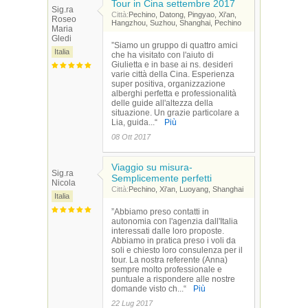
Tour in Cina settembre 2017
Sig.ra
Città:
Pechino, Datong, Pingyao, Xi'an,
Roseo
Hangzhou, Suzhou, Shanghai, Pechino
Maria
Gledi
”Siamo un gruppo di quattro amici
Italia
che ha visitato con l'aiuto di
Giulietta e in base ai ns. desideri
varie città della Cina. Esperienza
super positiva, organizzazione
alberghi perfetta e professionalità
delle guide all'altezza della
situazione. Un grazie particolare a
Lia, guida...“
Più
08 Ott 2017
Viaggio su misura-
Sig.ra
Semplicemente perfetti
Nicola
Città:
Pechino, Xi'an, Luoyang, Shanghai
Italia
”Abbiamo preso contatti in
autonomia con l'agenzia dall'Italia
interessati dalle loro proposte.
Abbiamo in pratica preso i voli da
soli e chiesto loro consulenza per il
tour. La nostra referente (Anna)
sempre molto professionale e
puntuale a rispondere alle nostre
domande visto ch...“
Più
22 Lug 2017