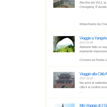
Alla fine del 2012, 
Chongqing. È durata 4 
Imbarchiamo da Chao
Viaggio a Yangsh
2013-10-09
Abbiamo fatto un via
realmente impression
Crociera sul Fiume Li
Viaggio alla Città
2013-10-09
Nei primi di settembr
città è al confine oc
...
Mio Viaggio di 2 G