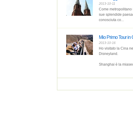
2013-10-11
Come metropolitano i
sue splendide paesag
conosciuta co...
Mio Primo Tour in 
2013-10-16
Ho visitato la Cina 
Disneyland.
Shanghai è la miasec