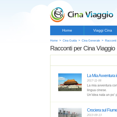
Home
Viaggi Cina
>
>
>
Home
Cina Guida
Cina Generale
Racconti 
Racconti per Cina Viaggio
La Mia Avventura 
2017-11-06
La mia avventura con 
lingua cinese.
Un’idea nata un po’ p
Crociera sul Fium
2013-09-13