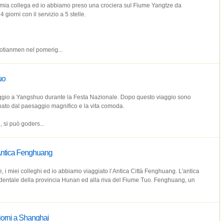
la mia collega ed io abbiamo preso una crociera sul Fiume Yangtze da
giorni con il servizio a 5 stelle.
tianmen nel pomerig...
uo
ggio a Yangshuo durante la Festa Nazionale. Dopo questo viaggio sono
ato dal paesaggio magnifico e la vita comoda.
, si può goders...
 Antica Fenghuang
e, i miei colleghi ed io abbiamo viaggiato l’Antica Città Fenghuang. L'antica
cidentale della provincia Hunan ed alla riva del Fiume Tuo. Fenghuang, un
iorni a Shanghai