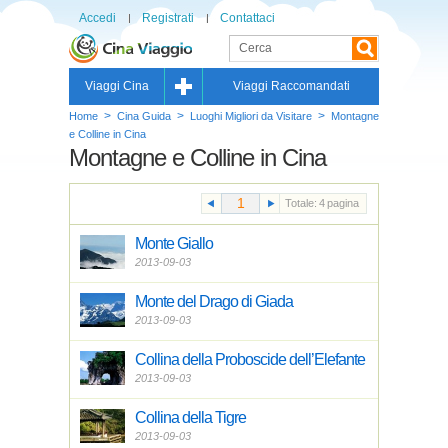
Accedi
Registrati
Contattaci
Viaggi Cina
Viaggi Raccomandati
>
>
>
Home
Cina Guida
Luoghi Migliori da Visitare
Montagne
e Colline in Cina
Montagne e Colline in Cina
Totale:
4
pagina
Monte Giallo
2013-09-03
Monte del Drago di Giada
2013-09-03
Collina della Proboscide dell’Elefante
2013-09-03
Collina della Tigre
2013-09-03