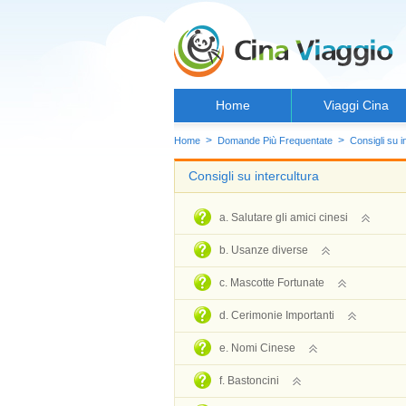
Home
Viaggi Cina
>
>
Home
Domande Più Frequentate
Consigli su i
Consigli su intercultura
a. Salutare gli amici cinesi
b. Usanze diverse
c. Mascotte Fortunate
d. Cerimonie Importanti
e. Nomi Cinese
f. Bastoncini