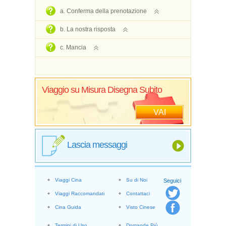
a. Conferma della prenotazione
b. La nostra risposta
c. Mancia
Viaggio su Misura Disegna Subito
VAI
Lascia messaggi
Viaggi Cina
Su di Noi
Seguici
Viaggi Raccomandati
Contattaci
Cina Guida
Visto Cinese
Termini di Uso
Domande Più